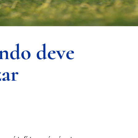
ando deve
zar