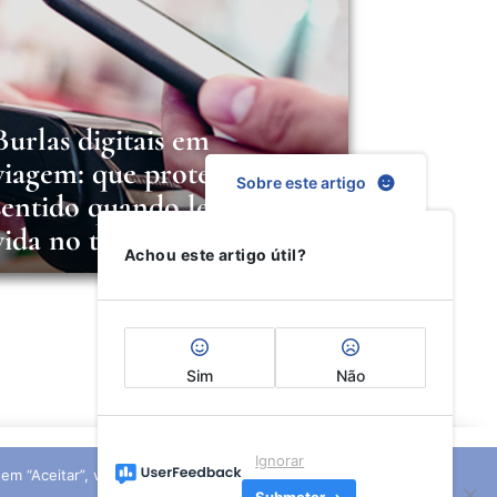
Burlas digitais em
viagem: que proteção faz
Sobre este artigo
sentido quando leva a
vida no telemóvel?
Achou este artigo útil?
Sim
Não
Ignorar
ar em “Aceitar”, você concorda com o uso de TODOS os cookies.
@2021 SABSEG Seguros