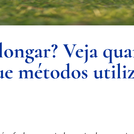
longar? Veja qu
ue métodos utili