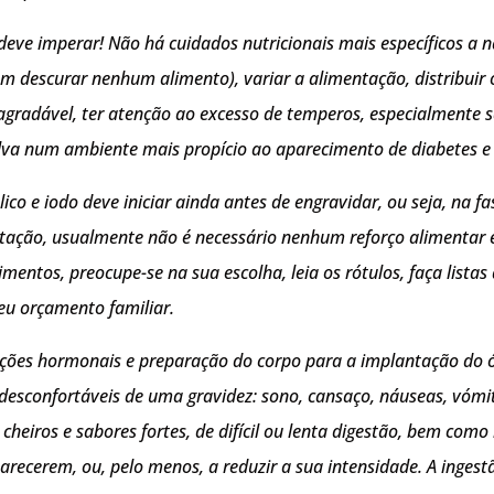
deve imperar! Não há cuidados nutricionais mais específicos a 
m descurar nenhum alimento), variar a alimentação, distribuir 
agradável, ter atenção ao excesso de temperos, especialmente s
lva num ambiente mais propício ao aparecimento de diabetes e
o e iodo deve iniciar ainda antes de engravidar, ou seja, na f
ntação, usualmente não é necessário nenhum reforço alimentar es
imentos, preocupe-se na sua escolha, leia os rótulos, faça lista
seu orçamento familiar.
ções hormonais e preparação do corpo para a implantação do óv
desconfortáveis de uma gravidez: sono, cansaço, náuseas, vómito
heiros e sabores fortes, de difícil ou lenta digestão, bem como
arecerem, ou, pelo menos, a reduzir a sua intensidade. A inges